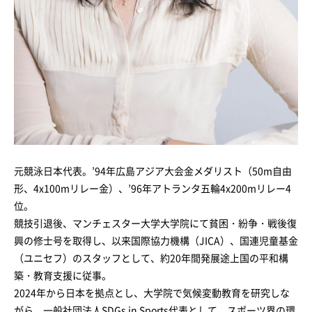
元競泳日本代表。’94年広島アジア大会金メダリスト（50m自由
形、4x100mリレー金）、’96年アトランタ五輪4x200mリレー4
位。
競技引退後、マンチェスター大学大学院にて貧困・紛争・戦後復
興の修士号を取得し、以来国際協力機構（JICA）、国連児童基金
（ユニセフ）のスタッフとして、約20年間発展途上国の平和構
築・教育支援に従事。
2024年から日本を拠点とし、大学院で気候変動教育を研究しな
がら、一般社団法人SDGs in Sports代表として、スポーツ界の環