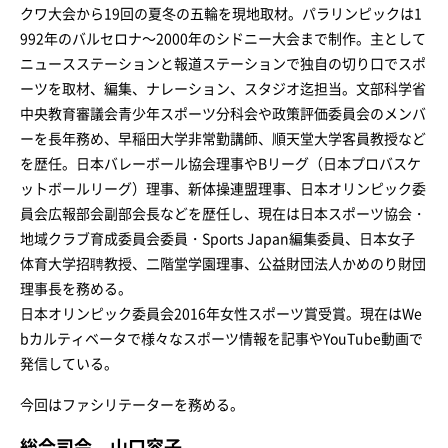
クワ大会から19回の夏冬の五輪を現地取材。パラリンピックは1
992年のバルセロナ～2000年のシドニー大会まで制作。主として
ニュースステーションと報道ステーションで独自の切り口でスポ
ーツを取材、編集、ナレーション、スタジオ迄担当。文部科学省
中央教育審議会青少年スポーツ分科会や政策評価委員会のメンバ
ーを長年務め、早稲田大学非常勤講師、順天堂大学客員教授など
を歴任。日本バレーボール協会理事やBリーグ（日本プロバスケ
ットボールリーグ）理事、新体操連盟理事、日本オリンピック委
員会広報部会副部会長などを歴任し、現在は日本スポーツ協会・
地域クラブ育成委員会委員・Sports Japan編集委員、日本女子
体育大学招聘教授、二階堂学園理事、公益財団法人かめのり財団
理事長を務める。
日本オリンピック委員会2016年女性スポーツ賞受賞。現在はWe
bカルティベータで様々なスポーツ情報を記事やYouTube動画で
発信している。
今回はファシリテーターを務める。
総合司会 山口容子