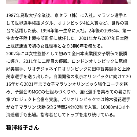
1987年鳥取大学卒業後、京セラ（株）に入社。マラソン選手と
して世界選手権銀メダル、オリンピック4位入賞など、世界の舞
台で活躍した後、1994年第一生命に入社。2年後の1996年、第一
生命女子陸上競技部監督に就任した。2001年から2007年日本陸
上競技連盟で初の女性理事となり3期6年を務める。
2002年には女性監督として初めて全日本実業団女子駅伝で優勝
に導き、2011年に二度目の優勝。ロンドンオリンピックに尾崎
好美選手、リオデジャネイロオリンピックに田中智美選手と上原
美幸選手を送り出した。自国開催の東京オリンピックに向けて20
16年から2021年まで女子マラソンオリンピック強化コーチを務
め、予選会のMGCの仕組みづくりや、強化選手を集めての暑さ対
策プロジェクト合宿を実施。パリオリンピックでは鈴木優花選手
が女子マラソン 決勝 6位 2時間24分02秒で入賞。10000mには小
海遥選手も出場。指導者としてトップを走り続けている。
稲澤裕子さん