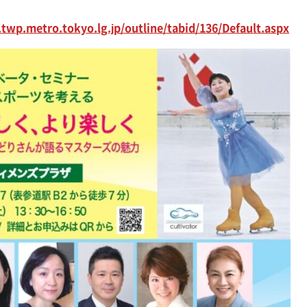
twp.metro.tokyo.lg.jp/outline/tabid/136/Default.aspx