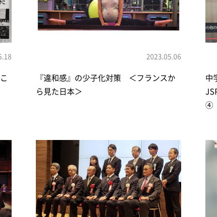
5.18
2023.05.06
たこ
『違和感』の少子化対策 ＜フランスか
中
ら見た日本＞
J
④