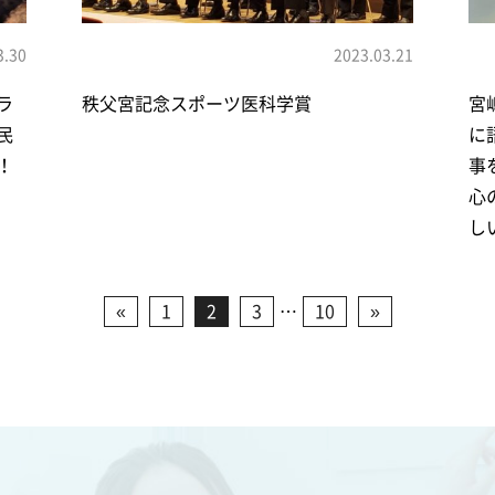
3.30
2023.03.21
ラ
秩父宮記念スポーツ医科学賞
宮
民
に
！
事
心
し
«
1
2
3
…
10
»